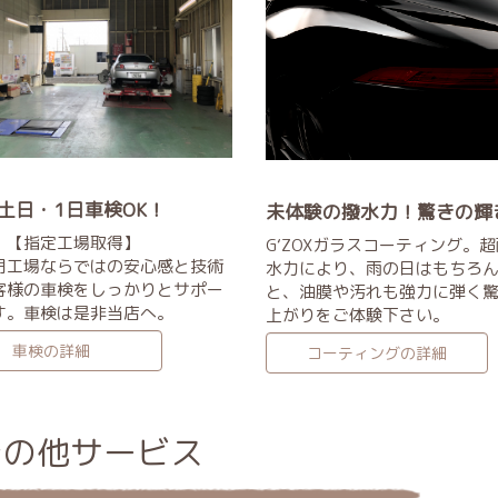
・1日車検OK！
未体験の撥水力！驚きの輝
定工場取得】
G‘ZOXガラスコーティング。
門工場ならではの安心感と技術
水力により、雨の日はもちろ
客様の車検をしっかりとサポー
と、油膜や汚れも強力に弾く
す。車検は是非当店へ。
上がりをご体験下さい。
その他サービス